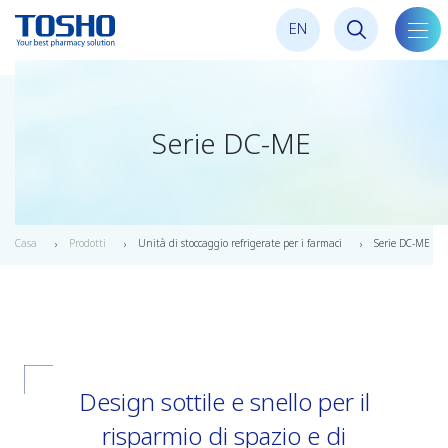
E
N
alter
la
navi
Serie DC-ME
Casa
Prodotti
Unità di stoccaggio refrigerate per i farmaci
Serie DC-ME
Design sottile e snello per il
risparmio di spazio e di