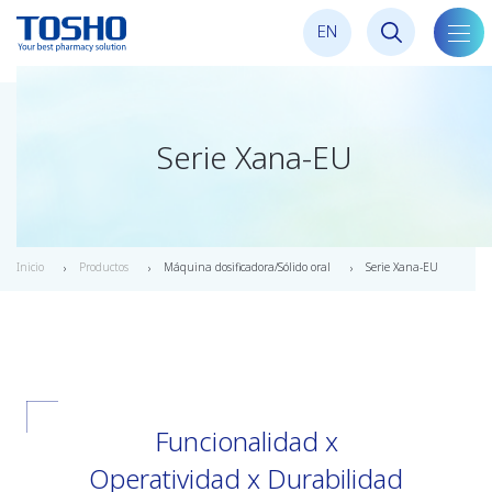
E
N
alter
nave
Serie Xana-EU
Inicio
Productos
Máquina dosificadora/Sólido oral
Serie Xana-EU
Funcionalidad x
Operatividad x Durabilidad