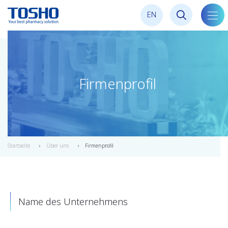
E
N
Navig
umsc
Firmenprofil
Startseite
Über uns
Firmenprofil
Name des Unternehmens