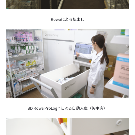
Rowaによる払出し
BD Rowa ProLog™による自動入庫（矢中店）