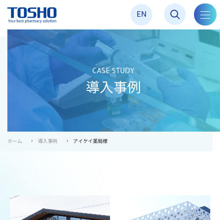
EN
toggl
navig
CASE STUDY
導入事例
ホーム
導入事例
アイケイ薬局様