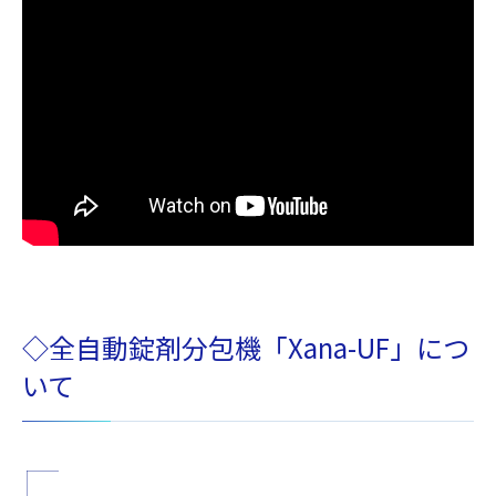
◇全自動錠剤分包機「Xana-UF」につ
いて