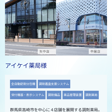
アイケイ薬局様
全自動錠剤分包機
調剤鑑査支援システム
受付機器・表示システム
調剤備品
薬品管理装置
調剤薬局
群馬県高崎市を中心に４店舗を展開する調剤薬局。