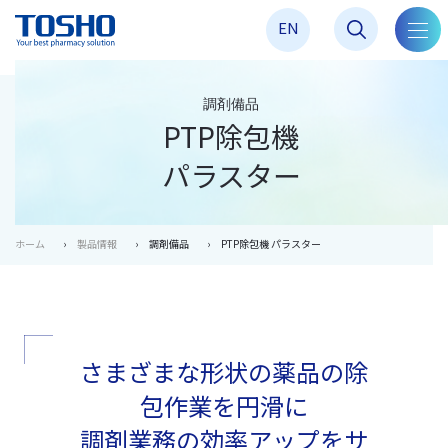
EN
toggl
navig
調剤備品
PTP除包機
パラスター
ホーム
製品情報
調剤備品
PTP除包機 パラスター
さまざまな形状の薬品の除
包作業を円滑に
調剤業務の効率アップをサ