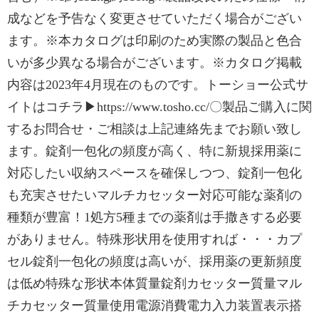
成などを予告なく変更させていただく場合がござい
ます。※本カタログは印刷のため実際の製品と色合
いが多少異なる場合がございます。※カタログ掲載
内容は2023年4月現在のものです。トーショー公式サ
イトはコチラ▶https://www.tosho.cc/〇製品ご購入に関
するお問合せ・ご相談は上記連絡先までお願い致し
ます。錠剤一包化の頻度が高く、特に新規採用薬に
対応したい収納スペースを確保しつつ、錠剤一包化
も充実させたいマルチカセッター対応可能な薬剤の
種類が豊富！1処方5種までの薬剤は手撒きする必要
がありません。特殊形状用を使用すれば・・・カプ
セル錠剤一包化の頻度は高いが、採用薬の更新頻度
は低め特殊な形状本体質量錠剤カセッター質量マル
チカセッター質量使用電源消費電力入力装置表示搭