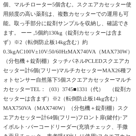
個、マルチローター5個含む。スクエアカセッター使
用頻度の高い薬剤は、複数カセッターでの運用も可
能。取っ手部分に錠剤サンプルを収納し、確認でき
ます。 ーー ,5個約130kg（錠剤カセッターは含ま
ず）※2（転倒防止板14kg含む）約
0.3kgAC100V±10V:50/60HzMAX740VA（MAX730W）
（分包機＋錠剤棚）タッチパネルPCLEDスクエアカ
セッター計6個(フリー)マルチカセッターMAX26種フ
ォトセンサー自然落下5個スクエアカセッターマルチ
カセッターTEL：（03）3745■1331（代） （錠剤カ
セッターは含まず）※2（転倒防止板14kg含む）
MAX750VA（MAX740W）（分包機＋錠剤棚）スク
エアカセッター計64個(フリー)フロント扉(鍵付)･ア
イボルト･バーコードリーダー(充填チェック、手撒