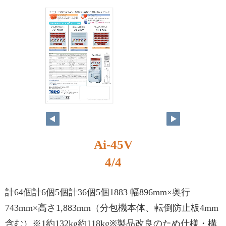
4
Ai-45V
4/4
計64個計6個5個計36個5個1883 幅896mm×奥行
743mm×高さ1,883mm（分包機本体、転倒防止板4mm
含む）※1約132kg約118kg※製品改良のため仕様・構