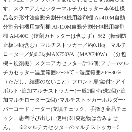
す。スクエアカセッターマルチカセッター本体仕様
品名外形寸法自動分割分包機用錠剤棚 Ai-410M自動
分割分包機用錠剤棚 Ai-110M自動分割分包機用錠剤
棚 Ai-640C（錠剤カセッターは含まず）※2（転倒防
止板14kg含む）マルチストッカー／約0.1kg マルチ
ローター／約0.3kgMAX750VA（MAX740W）（分包
機＋錠剤棚）スクエアカセッター計36個(フリー)マル
チカセッター温度範囲5〜26℃・湿度範囲20〜80％
（ただし、結露のないこと）フロント扉(鍵付)･アイ
ボルト･追加マルチストッカー(一般2個･特殊2個)･追
加マルチローター(2個)･マルチストッカーホルダー･
バーコードリーダー(充填チェック、手撒き薬品チェ
ック、患者呼び出しに使用)※1突起物は含みませ
ん。 ※2マルチカセッターのマルチストッカー5